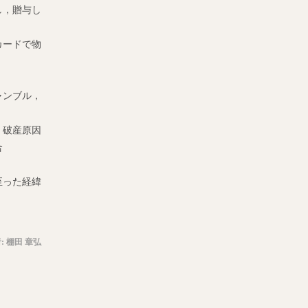
し，贈与し
カードで物
ャンブル，
，破産原因
合
至った経緯
:
棚田 章弘