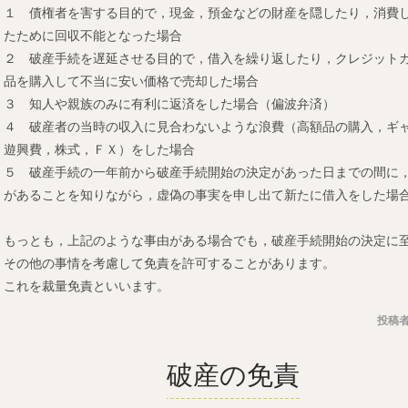
１ 債権者を害する目的で，現金，預金などの財産を隠したり，消費
たために回収不能となった場合
２ 破産手続を遅延させる目的で，借入を繰り返したり，クレジット
品を購入して不当に安い価格で売却した場合
３ 知人や親族のみに有利に返済をした場合（偏波弁済）
４ 破産者の当時の収入に見合わないような浪費（高額品の購入，ギ
遊興費，株式，ＦＸ）をした場合
５ 破産手続の一年前から破産手続開始の決定があった日までの間に
があることを知りながら，虚偽の事実を申し出て新たに借入をした場
もっとも，上記のような事由がある場合でも，破産手続開始の決定に
その他の事情を考慮して免責を許可することがあります。
これを裁量免責といいます。
投稿者
破産の免責