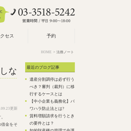
クセス
予約
HOME
法務ノート
最近のブログ記事
しな
遺産分割調停は必ず行う
べき？審判（裁判）に移
行するケースとは
【中小企業も義務化】パ
ワハラ防止法とは?
5.09.23更新
賃料増額請求を行うとき
す。
の要件とは？
の借金をそ
知的財産権の管理で弁護