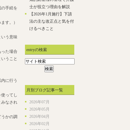
士が役立つ理由を解説
認の手続を
【2026年1月施行】下請
法の主な改正点と気を付
みます。）
けるべきこと
という意味
entryの検索
あった場合
ということ
以内に行う
月別ブログ記事一覧
を使ってし
2026年07月
とみなされ
2026年05月
2026年04月
どうかの調
2026年02月