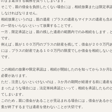
のまま返済する義務を負ってしまいます。
そこで，親の借金を負担したくない場合には，相続放棄または限定承
しなければなりません。
相続放棄というのは，親の遺産（プラスの遺産もマイナスの遺産も含
の一切をいらないといって放棄することです。
一方，限定承認とは，親の残した遺産の範囲内でのみ相続をします，
です。
例えば，親が１００万円のプラスの財産を残して，借金が２００万円
には，プラスの財産である１００万円の限度でしか借金を相続しない
です。
この相続の放棄や限定承認は，相続が開始したのを知ってから３か月
必要があります。
ただ，注意しないといけないのは，３か月の期間が経過する前に遺産
まったような場合には，法定単純承認といって，相続を承認したもの
てしまいます。
このため，親に借金があることが見込まれる場合には，借金があるか
査が終了するまでは遺産を使わないことが大切です。