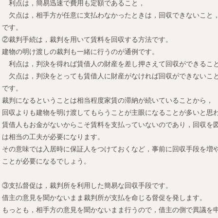
利点は，簡易迅速で費用も定額であること，
欠点は，相手方が任意に支払わなかったときは，回収できないこと
です。
②裁判手続は，裁判を用いて賃料を回収する方法です。
建物の明け渡しの裁判も一緒に行うのが通例です。
利点は，判決を得れば賃借人の財産を差し押さえて回収ができるこ
欠点は，判決をとっても賃借人に財産がなければ回収ができないこ
です。
裁判になるということは相当程度家賃の滞納が続いていることから，
回収よりも建物を明け渡してもらうことが主眼になることが多いと思
賃借人もお金がないからこそ賃料を支払っていないのであり，回収を
は相当の工夫が必要になります。
その意味では入居時に保証人をつけておくなど，事前に回収手段を増
ことが必要になるでしょう。
③支払督促は，裁判所を利用した簡易な回収手段です。
借主の意見を聞かないまま裁判所が支払を命じる督促を発します。
もっとも，相手方の意見を聞かないまま行うので，借主の側で異議を