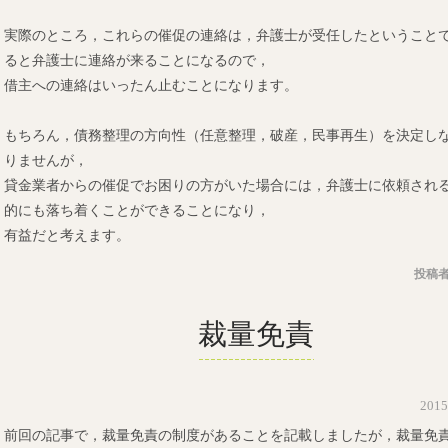
実際のところ，これらの催促の連絡は，弁護士が受任したということ
ると弁護士に連絡が来ることになるので，
借主への連絡はいったん止むことになります。
もちろん，債務整理の方向性（任意整理，破産，民事再生）を決定し
りませんが，
貸金業者からの催促でお困りの方がいた場合には，弁護士に依頼され
的にも落ち着くことができることになり，
有益だと考えます。
投稿者
裁量免責
201
前回の記事で，裁量免責の制度があることを記載しましたが，裁量免