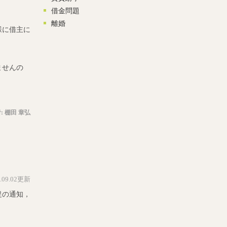
借金問題
離婚
様に借主に
ませんの
。
:
棚田 章弘
5.09.02更新
促の通知，