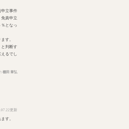
責申立事件
，免責申立
５％となっ
ります。
，と判断す
言えるでし
:
棚田 章弘
5.07.22更新
れます。