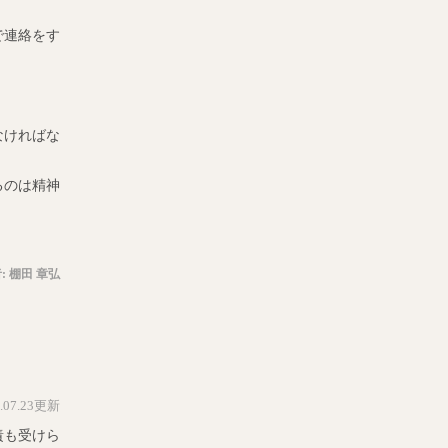
で連絡をす
なければな
るのは精神
:
棚田 章弘
5.07.23更新
責も受けら